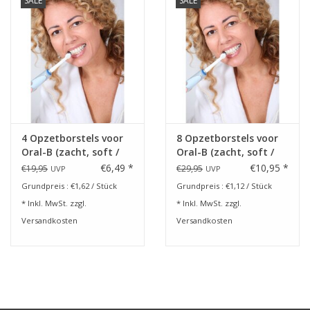
SALE
SALE
4 Opzetborstels voor
8 Opzetborstels voor
Oral-B (zacht, soft /
Oral-B (zacht, soft /
weich)
weich)
€6,49 *
€10,95 *
€19,95
€29,95
UVP
UVP
Grundpreis : €1,62 / Stück
Grundpreis : €1,12 / Stück
* Inkl. MwSt. zzgl.
* Inkl. MwSt. zzgl.
Versandkosten
Versandkosten