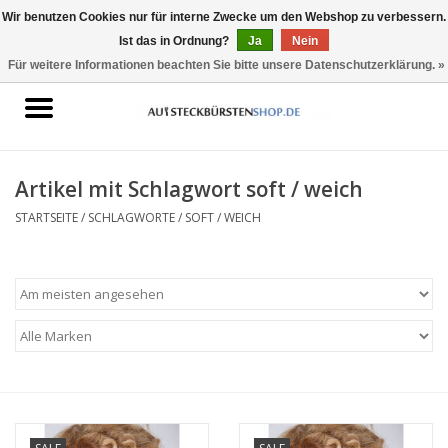
Wir benutzen Cookies nur für interne Zwecke um den Webshop zu verbessern.
Ist das in Ordnung?
Ja
Nein
0 Artikel - €0,00
Für weitere Informationen beachten Sie bitte unsere Datenschutzerklärung. »
Startseite
Aufsteckbürsten geeignet für
Oral-B
Artikel mit Schlagwort soft / weich
STARTSEITE
/
SCHLAGWORTE
/
SOFT / WEICH
Aufsteckbürsten geeignet für
Philips Sonicare