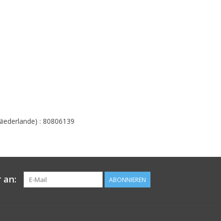
ederlande) : 80806139
 an:
ABONNIEREN