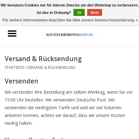
Wir benutzen Cookies nur für interne Zwecke um den Webshop zu verbessern.
Ist das in Ordnung?
Ja
Nein
0 Artikel - €0,00
Für weitere Informationen beachten Sie bitte unsere Datenschutzerklärung. »
Startseite
Aufsteckbürsten geeignet für
Oral-B
Versand & Rücksendung
STARTSEITE
/
VERSAND & RÜCKSENDUNG
Aufsteckbürsten geeignet für
Versenden
Philips Sonicare
Wir versenden Ihre Bestellung am selben Werktag, wenn Sie vor
15:00 Uhr bestellen. Wir verwenden Deutsche Post. Wir
verwenden die niedrigsten Tarife und weil wir viel Volumen
anbieten können, achten wir darauf, dass wir unsere Kosten
niedrig halten.