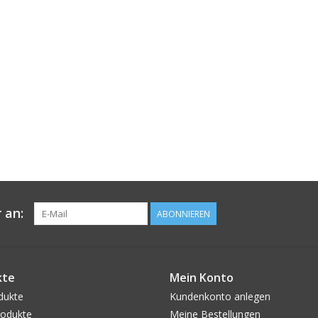
 an:
ABONNIEREN
kte
Mein Konto
dukte
Kundenkonto anlegen
odukte
Meine Bestellungen