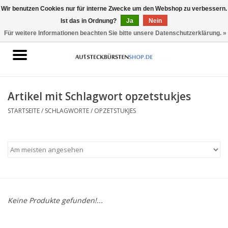
Wir benutzen Cookies nur für interne Zwecke um den Webshop zu verbessern.
Ist das in Ordnung?
Ja
Nein
0 Artikel - €0,00
Für weitere Informationen beachten Sie bitte unsere Datenschutzerklärung. »
Startseite
Aufsteckbürsten geeignet für
Oral-B
Artikel mit Schlagwort opzetstukjes
STARTSEITE
/
SCHLAGWORTE
/
OPZETSTUKJES
Aufsteckbürsten geeignet für
Philips Sonicare
Keine Produkte gefunden!...