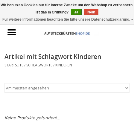
Wir benutzen Cookies nur für interne Zwecke um den Webshop zu verbessern.
Ist das in Ordnung?
Ja
Nein
0 Artikel - €0,00
Für weitere Informationen beachten Sie bitte unsere Datenschutzerklärung. »
Startseite
Aufsteckbürsten geeignet für
Oral-B
Artikel mit Schlagwort Kinderen
STARTSEITE
/
SCHLAGWORTE
/
KINDEREN
Aufsteckbürsten geeignet für
Philips Sonicare
Keine Produkte gefunden!...