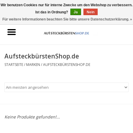
Wir benutzen Cookies nur für interne Zwecke um den Webshop zu verbessern.
Ist das in Ordnung?
Ja
Nein
0 Artikel - €0,00
Für weitere Informationen beachten Sie bitte unsere Datenschutzerklärung. »
Startseite
Aufsteckbürsten geeignet für
Oral-B
AufsteckbürstenShop.de
STARTSEITE
/
MARKEN
/
AUFSTECKBÜRSTENSHOP.DE
Aufsteckbürsten geeignet für
Philips Sonicare
Keine Produkte gefunden!...