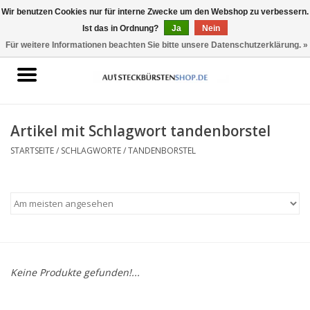
Wir benutzen Cookies nur für interne Zwecke um den Webshop zu verbessern.
Ist das in Ordnung?
Ja
Nein
0 Artikel - €0,00
Für weitere Informationen beachten Sie bitte unsere Datenschutzerklärung. »
Startseite
Aufsteckbürsten geeignet für
Oral-B
Artikel mit Schlagwort tandenborstel
STARTSEITE
/
SCHLAGWORTE
/
TANDENBORSTEL
Aufsteckbürsten geeignet für
Philips Sonicare
Keine Produkte gefunden!...